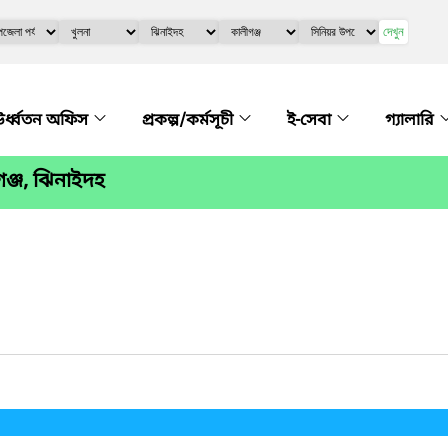
দেখুন
র্ধ্বতন অফিস
প্রকল্প/কর্মসূচী
ই-সেবা
গ্যালারি
গঞ্জ, ঝিনাইদহ