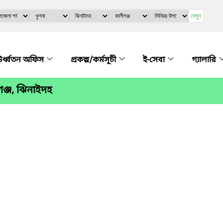
দেখুন
র্ধ্বতন অফিস
প্রকল্প/কর্মসূচী
ই-সেবা
গ্যালারি
গঞ্জ, ঝিনাইদহ