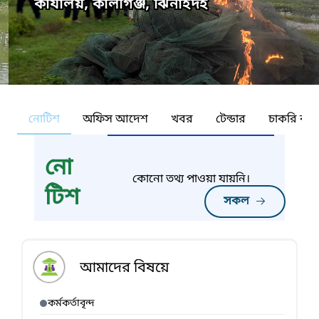
কার্যালয়, কালীগঞ্জ, ঝিনাইদহ
নোটিশ
অফিস আদেশ
খবর
টেন্ডার
চাকরি কর্ন
নো
কোনো তথ্য পাওয়া যায়নি।
টিশ
সকল
আমাদের বিষয়ে
কর্মকর্তাবৃন্দ