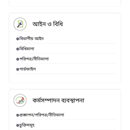
আইন ও বিধি
বিভাগীয় আইন
বিধিমালা
পরিপত্র/নীতিমালা
গার্ডফাইল
কর্মসম্পাদন ব্যবস্থাপনা
প্রজ্ঞাপন/পরিপত্র/নীতিমালা
চুক্তিসমূহ