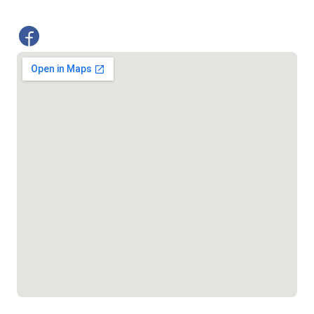
জরুরী অভ্যন্তরীণ নৌ-পরিবহন হটলাইন
১৬৪৪৫
পাসপোর্ট বাতায়ন হটলাইন
১৬১৭১
বাংলাদেশ মুক্তিযোদ্ধা কল্যাণ ট্রাস্ট
১৬১৩৫
প্রবাসী কল সেন্টার
১৬৫৭৫