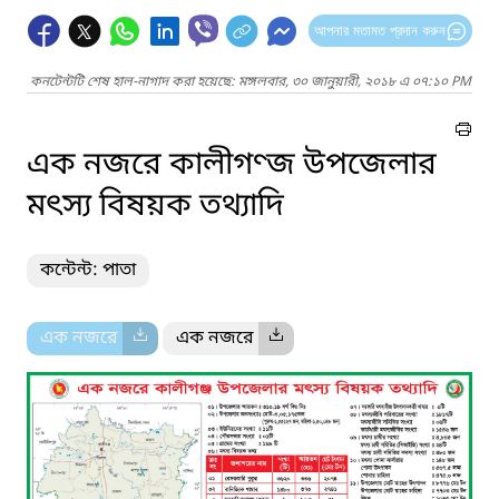
আপনার মতামত প্রদান করুন
কনটেন্টটি শেষ হাল-নাগাদ করা হয়েছে: মঙ্গলবার, ৩০ জানুয়ারী, ২০১৮ এ ০৭:১০ PM
এক নজরে কালীগণ্জ উপজেলার
মৎস্য বিষয়ক তথ্যাদি
কন্টেন্ট: পাতা
এক নজরে
এক নজরে