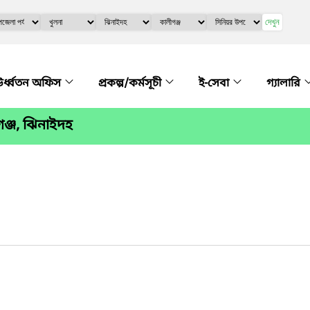
দেখুন
র্ধ্বতন অফিস
প্রকল্প/কর্মসূচী
ই-সেবা
গ্যালারি
গঞ্জ, ঝিনাইদহ