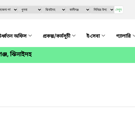
দেখুন
র্ধ্বতন অফিস
প্রকল্প/কর্মসূচী
ই-সেবা
গ্যালারি
গঞ্জ, ঝিনাইদহ