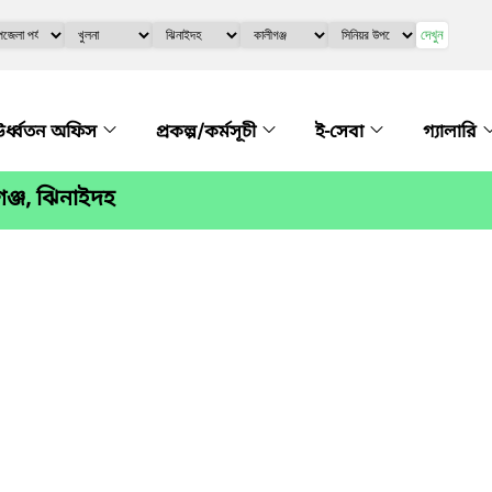
দেখুন
র্ধ্বতন অফিস
প্রকল্প/কর্মসূচী
ই-সেবা
গ্যালারি
গঞ্জ, ঝিনাইদহ