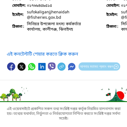
০১৭৬৯৪৫৯৫১৫
০১
মোবাইল:
মোবাইল:
sufokaliganjjhenaidah
su
ইমেইল:
ইমেইল:
@fisheries.gov.bd
@f
সিনিয়র উপজেলা মৎস্য কর্মকর্তার
সিন
ঠিকানা :
ঠিকানা :
কার্যালয়, কালীগঞ্জ, ঝিনাইদহ
কার
এই কনটেন্টটি শেয়ার করতে ক্লিক করুন
আপনার মতামত প্রদান করুন
এই ওয়েবসাইটে প্রকাশিত সকল তথ্য সংশ্লিষ্ট দপ্তর কর্তৃক নিয়মিত হালনাগাদ করা
হয়। তথ্যের যথার্থতা, নির্ভুলতা ও নির্ভরযোগ্যতা নিশ্চিত করতে সংশ্লিষ্ট দপ্তর সর্বদা
সচেষ্ট।